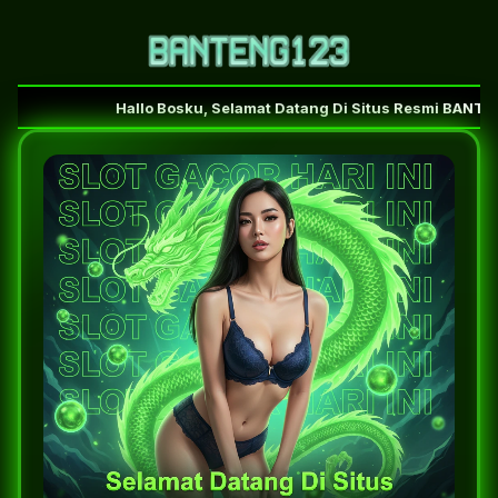
Hallo Bosku, Selamat Datang Di Situs Resmi BANTENG