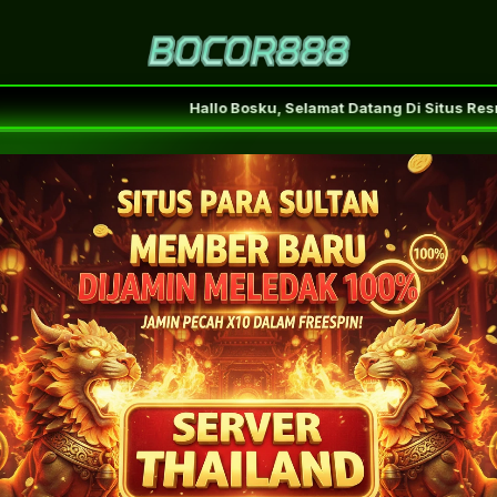
Hallo Bosku, Selamat Datang Di Situs Resmi