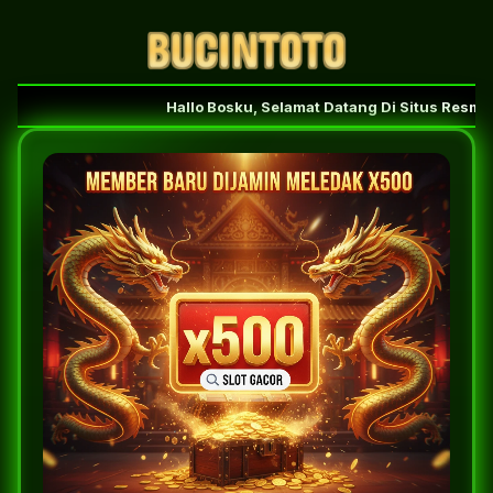
Hallo Bosku, Selamat Datang Di Situs Resmi 