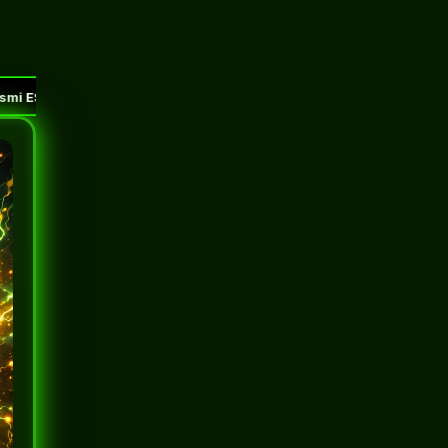
ESSE138!!