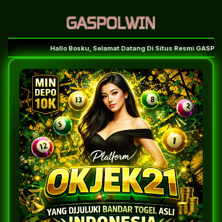
Hallo Bosku, Selamat Datang Di Situs Resmi GASPOLW