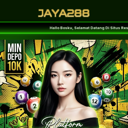
Hallo Bosku, Selamat Datang Di Situs Resmi 