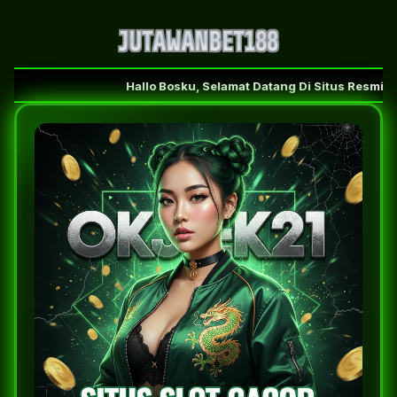
Hallo Bosku, Selamat Datang Di Situs Resmi J