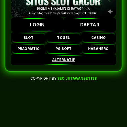
LOGIN
DAFTAR
SLOT
TOGEL
CASINO
PRAGMATIC
PG SOFT
HABANERO
ALTERNATIF
COPYRIGHT BY
SEO JUTAWANBET188