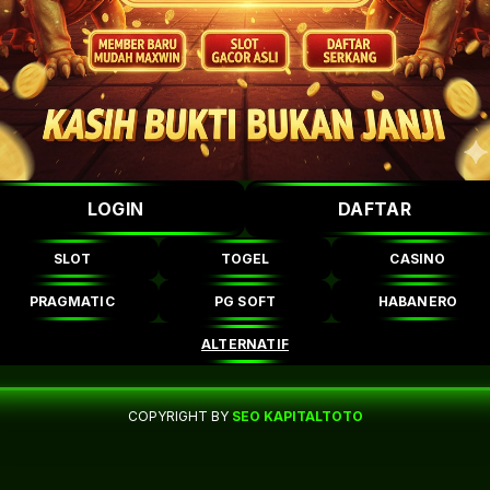
LOGIN
DAFTAR
SLOT
TOGEL
CASINO
PRAGMATIC
PG SOFT
HABANERO
ALTERNATIF
COPYRIGHT BY
SEO KAPITALTOTO