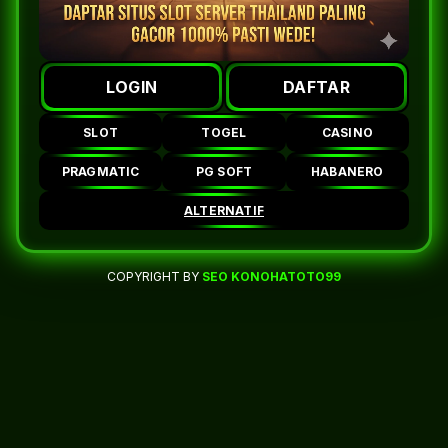
LOGIN
DAFTAR
SLOT
TOGEL
CASINO
PRAGMATIC
PG SOFT
HABANERO
ALTERNATIF
COPYRIGHT BY
SEO KONOHATOTO99