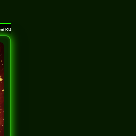
 KUNTITOTO!!