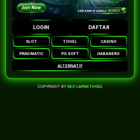
LOGIN
DAFTAR
SLOT
TOGEL
CASINO
PRAGMATIC
PG SOFT
HABANERO
ALTERNATIF
COPYRIGHT BY
SEO LAPAKTOGEL