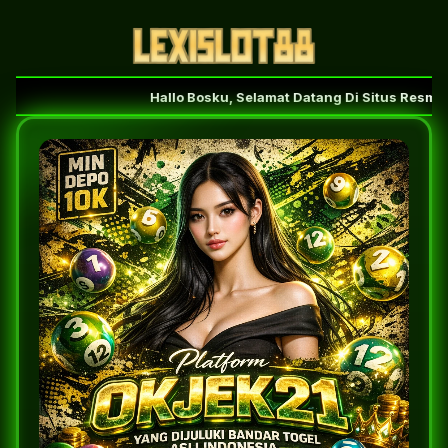
Hallo Bosku, Selamat Datang Di Situs Resmi L