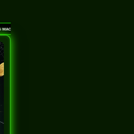
ACAO4D!!