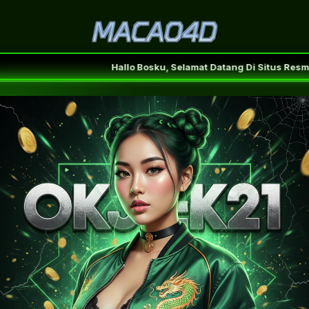
Hallo Bosku, Selamat Datang Di Situs Resmi M