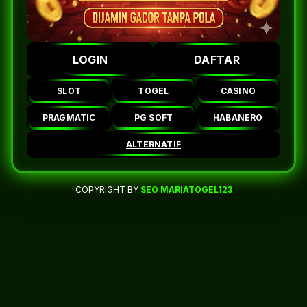
LOGIN
DAFTAR
SLOT
TOGEL
CASINO
PRAGMATIC
PG SOFT
HABANERO
ALTERNATIF
COPYRIGHT BY
SEO MARIATOGEL123