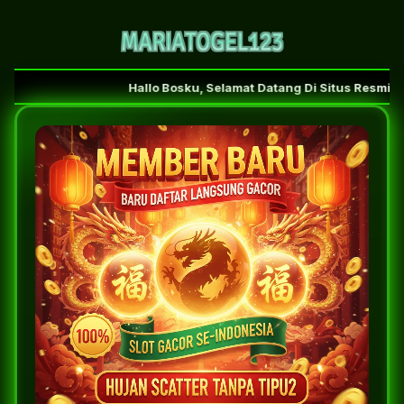
Hallo Bosku, Selamat Datang Di Situs Resmi MA