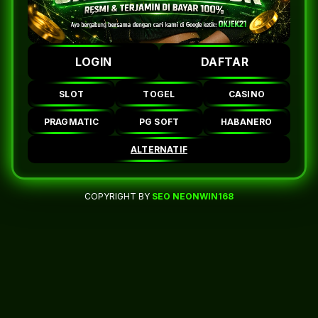
LOGIN
DAFTAR
SLOT
TOGEL
CASINO
PRAGMATIC
PG SOFT
HABANERO
ALTERNATIF
COPYRIGHT BY
SEO NEONWIN168