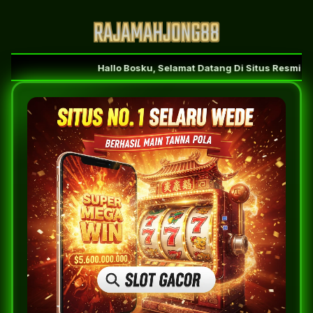
Hallo Bosku, Selamat Datang Di Situs Resmi R