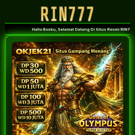
Hallo Bosku, Selamat Datang Di Situs Resmi RIN777!!