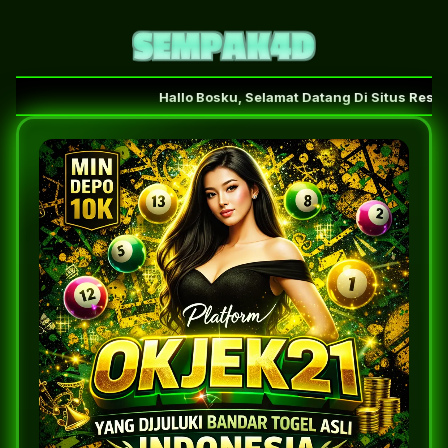
Hallo Bosku, Selamat Datang Di Situs Resmi