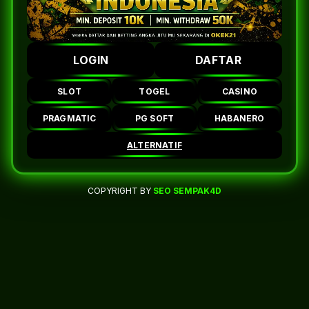
LOGIN
DAFTAR
SLOT
TOGEL
CASINO
PRAGMATIC
PG SOFT
HABANERO
ALTERNATIF
COPYRIGHT BY
SEO SEMPAK4D