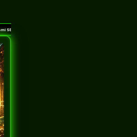
SETAN138!!