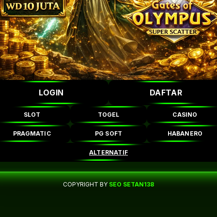
LOGIN
DAFTAR
SLOT
TOGEL
CASINO
PRAGMATIC
PG SOFT
HABANERO
ALTERNATIF
COPYRIGHT BY
SEO SETAN138