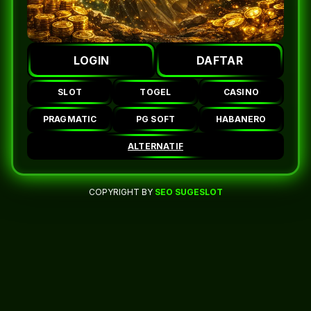
LOGIN
DAFTAR
SLOT
TOGEL
CASINO
PRAGMATIC
PG SOFT
HABANERO
ALTERNATIF
COPYRIGHT BY
SEO SUGESLOT