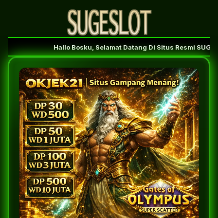
Hallo Bosku, Selamat Datang Di Situs Resmi SUGESL