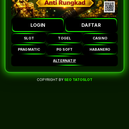
LOGIN
DAFTAR
SLOT
TOGEL
CASINO
PRAGMATIC
PG SOFT
HABANERO
ALTERNATIF
COPYRIGHT BY
SEO TATOSLOT