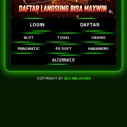
LOGIN
DAFTAR
SLOT
TOGEL
CASINO
PRAGMATIC
PG SOFT
HABANERO
ALTERNATIF
COPYRIGHT BY
SEO WAJIK999