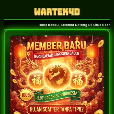
Hallo Bosku, Selamat Datang Di Situs Resmi 