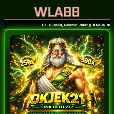
Hallo Bosku, Selamat Datang Di Situs Resmi