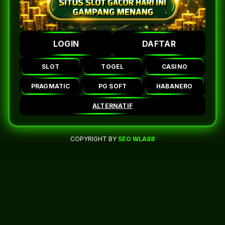
LOGIN
DAFTAR
SLOT
TOGEL
CASINO
PRAGMATIC
PG SOFT
HABANERO
ALTERNATIF
COPYRIGHT BY
SEO WLA88